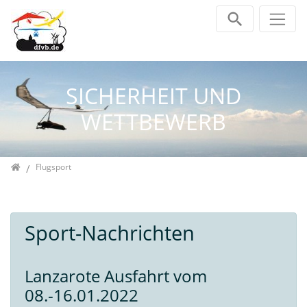
Direkt zur Hauptnavigation springen
Direkt zum Inhalt springen
Jump to sub navigation
SICHERHEIT UND
WETTBEWERB
Home
Flugsport
Sport-Nachrichten
Lanzarote Ausfahrt vom
08.-16.01.2022