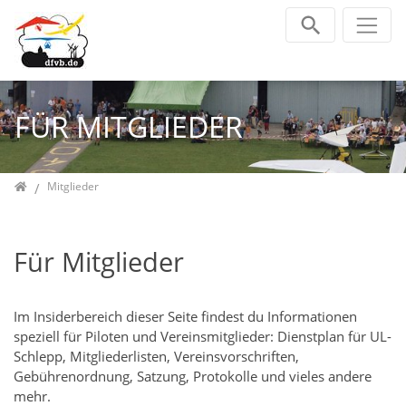
Direkt zur Hauptnavigation springen
Direkt zum Inhalt springen
Jump to sub navigation
FÜR MITGLIEDER
Home
Mitglieder
Für Mitglieder
Im Insiderbereich dieser Seite findest du Informationen
speziell für Piloten und Vereinsmitglieder: Dienstplan für UL-
Schlepp, Mitgliederlisten, Vereinsvorschriften,
Gebührenordnung, Satzung, Protokolle und vieles andere
mehr.