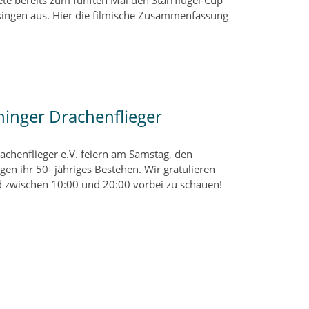
ete bereits zum fünften Mal den Starrflügel-Cup
ösingen aus. Hier die filmische Zusammenfassung
hinger Drachenflieger
achenflieger e.V. feiern am Samstag, den
en ihr 50- jähriges Bestehen. Wir gratulieren
d zwischen 10:00 und 20:00 vorbei zu schauen!