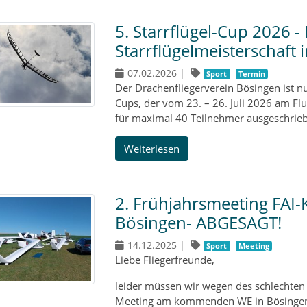
5. Starrflügel-Cup 2026 -
Starrflügelmeisterschaft 
07.02.2026
|
Sport
Termin
Der Drachenfliegerverein Bösingen ist nu
Cups, der vom 23. – 26. Juli 2026 am Flu
für maximal 40 Teilnehmer ausgeschrie
Weiterlesen
2. Frühjahrsmeeting FAI-K
Bösingen- ABGESAGT!
14.12.2025
|
Sport
Meeting
Liebe Fliegerfreunde,
leider müssen wir wegen des schlechten
Meeting am kommenden WE in Bösingen a