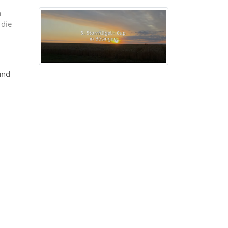
n
 die
nd